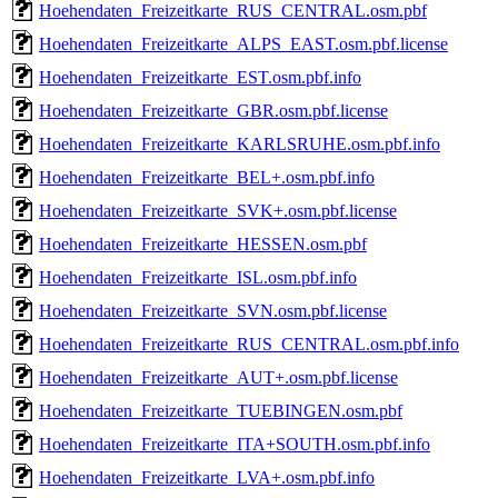
Hoehendaten_Freizeitkarte_RUS_CENTRAL.osm.pbf
Hoehendaten_Freizeitkarte_ALPS_EAST.osm.pbf.license
Hoehendaten_Freizeitkarte_EST.osm.pbf.info
Hoehendaten_Freizeitkarte_GBR.osm.pbf.license
Hoehendaten_Freizeitkarte_KARLSRUHE.osm.pbf.info
Hoehendaten_Freizeitkarte_BEL+.osm.pbf.info
Hoehendaten_Freizeitkarte_SVK+.osm.pbf.license
Hoehendaten_Freizeitkarte_HESSEN.osm.pbf
Hoehendaten_Freizeitkarte_ISL.osm.pbf.info
Hoehendaten_Freizeitkarte_SVN.osm.pbf.license
Hoehendaten_Freizeitkarte_RUS_CENTRAL.osm.pbf.info
Hoehendaten_Freizeitkarte_AUT+.osm.pbf.license
Hoehendaten_Freizeitkarte_TUEBINGEN.osm.pbf
Hoehendaten_Freizeitkarte_ITA+SOUTH.osm.pbf.info
Hoehendaten_Freizeitkarte_LVA+.osm.pbf.info