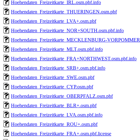
Hoehendaten_Freizeitkarte_IRL.osm.pbf.info
Hoehendaten_Freizeitkarte_THUERINGEN.osm.pbf
Hoehendaten_Freizeitkarte_LVA+.osm.pbf
Hoehendaten_Freizeitkarte_NOR+SOUTH.osm.pbf.info
Hoehendaten_Freizeitkarte_MECKLENBURG-VORPOMMERN
Hoehendaten_Freizeitkarte_MLT.osm.pbf.info
Hoehendaten_Freizeitkarte_FRA+NORTHWEST.osm.pbf.info
Hoehendaten_Freizeitkarte_SRB+.osm.pbf.info
Hoehendaten_Freizeitkarte_SWE.osm.pbf
Hoehendaten_Freizeitkarte_CYP.osm.pbf
Hoehendaten_Freizeitkarte_OBERPFALZ.osm.pbf
Hoehendaten_Freizeitkarte_BLR+.osm.pbf
Hoehendaten_Freizeitkarte_LVA.osm.pbf.info
Hoehendaten_Freizeitkarte_ROU+.osm.pbf
Hoehendaten_Freizeitkarte_FRA+.osm.pbf.license